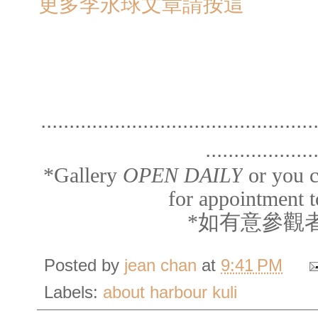
更多李永球文章請按這
................................................
...................
*Gallery
OPEN DAILY
or you c
for appointment t
*如有意參觀
Posted by
jean chan
at
9:41 PM
Labels:
about harbour kuli