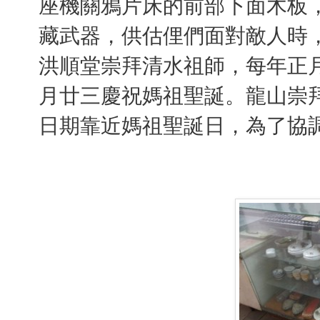
座機關鴉片床的前部下面木板
藏武器，供估俚們面對敵人時
洪順堂崇拜清水祖師，每年正
月廿三慶祝媽祖聖誕。龍山崇
日期靠近媽祖聖誕日，為了協