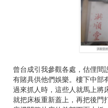
洪順堂
曾台成引我參觀各處，估俚間
有賭具供他們娛樂。樓下中部
過來抓人時，這些人就馬上將
就把床板重新蓋上，再把後門