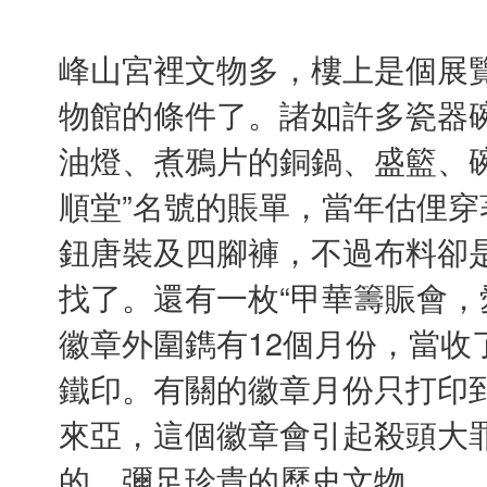
峰山宮裡文物多，樓上是個展
物館的條件了。諸如許多瓷器
油燈、煮鴉片的銅鍋、盛籃、
順堂”名號的賬單，當年估俚
鈕唐裝及四腳褲，不過布料卻
找了。還有一枚“甲華籌賑會，愛
徽章外圍鐫有12個月份，當收
鐵印。有關的徽章月份只打印到7
來亞，這個徽章會引起殺頭大
的，彌足珍貴的歷史文物。