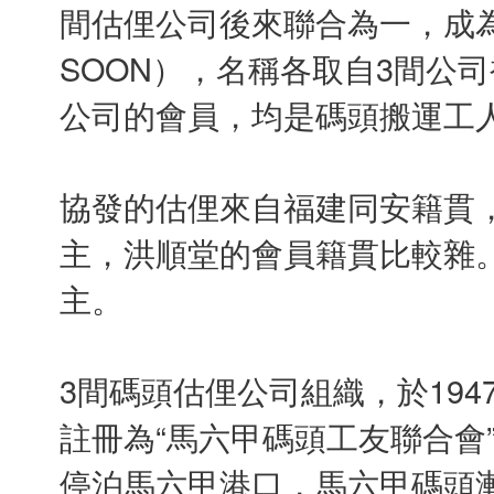
間估俚公司後來聯合為一，成為“協
SOON），名稱各取自3間公
公司的會員，均是碼頭搬運工
協發的估俚來自福建同安籍貫
主，洪順堂的會員籍貫比較雜
主。
3間碼頭估俚公司組織，於19
註冊為“馬六甲碼頭工友聯合會
停泊馬六甲港口，馬六甲碼頭漸